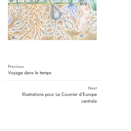
Previous
Previous
Voyage dans le temps
post:
Next
Next
Illustrations pour Le Courrier d’Europe
post:
centrale