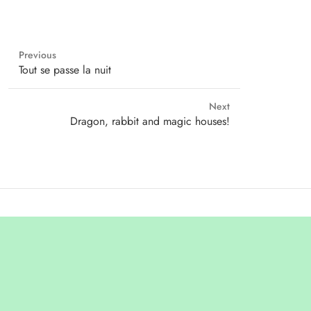
Previous
Previous
Tout se passe la nuit
post:
Next
Next
Dragon, rabbit and magic houses!
post: